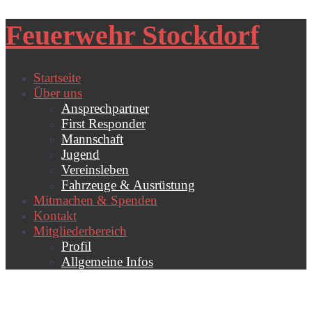
Feuerwehr Stockdorf
Startseite
Über uns
Ansprechpartner
First Responder
Mannschaft
Jugend
Vereinsleben
Fahrzeuge & Ausrüstung
Mitmachen & Spenden
Kontakt
Mitgliederbereich
Profil
Allgemeine Infos